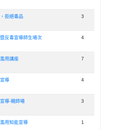
，拒絕毒品
3
暨反毒宣導師生場次
4
濫用講座
7
宣導
4
宣導-親師場
3
濫用知能宣導
1