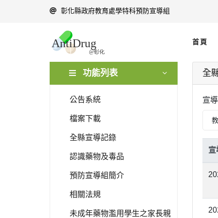
彰化縣政府教育處學特科預防宣導組
首頁
功能列表
全
公告系統
宣導
檔案下載
全縣宣導記錄
宣
認識藥物及毒品
20
預防宣導組簡介
相關法規
20
未成年藥物濫用學生之家長親