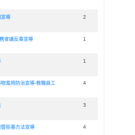
制宣導
2
校務會議反毒宣導
1
導
1
物濫用防治宣導-教職員工
4
能
3
用暨拒毒方法宣導
4