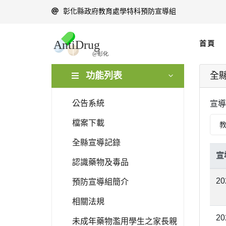
彰化縣政府教育處學特科預防宣導組
首頁
功能列表
全
公告系統
宣導
檔案下載
全縣宣導記錄
宣
認識藥物及毒品
20
預防宣導組簡介
相關法規
20
未成年藥物濫用學生之家長親