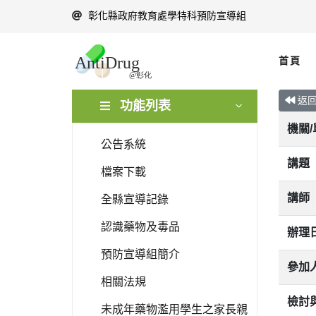
彰化縣政府教育處學特科預防宣導組
首頁
返
功能列表
機關
公告系統
講題
檔案下載
講師
全縣宣導記錄
認識藥物及毒品
辦理
預防宣導組簡介
參加
相關法規
檢討
未成年藥物濫用學生之家長親