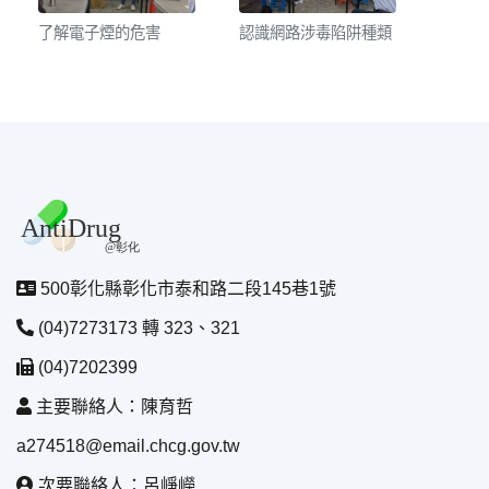
了解電子煙的危害
認識網路涉毒陷阱種類
500彰化縣彰化市泰和路二段145巷1號
(04)7273173 轉 323、321
(04)7202399
主要聯絡人：陳育哲
a274518@email.chcg.gov.tw
次要聯絡人：呂崢嶸