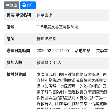
返回
列印
機關/單位名稱
興華國小
講題
115年度反毒宣導教師場
講師
楊坤濱校長
辦理日期時間
2026-02-25T14:00
活動地點
美學堂
參加人數
教職員： 15人
檢討與建議
本次研習利用週三教師進修時間辦理，內
容特別聚焦於近期嚴重威脅校園之新興毒
品（如俗稱「喪屍煙彈」的依托咪酯）及
電子菸危害防制。透過校長分享實際案例
與偽裝毒品的辨識技巧，有效提升了第一
線教育人員對於學生作息異常、情緒波動