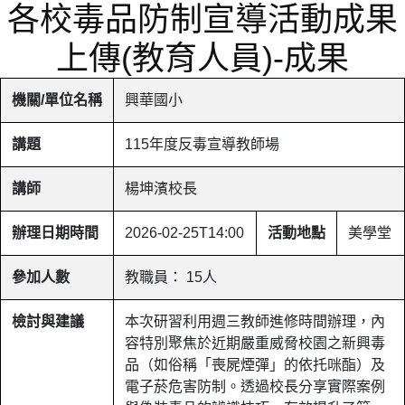
各校毒品防制宣導活動成果
上傳(教育人員)-成果
機關/單位名稱
興華國小
講題
115年度反毒宣導教師場
講師
楊坤濱校長
辦理日期時間
2026-02-25T14:00
活動地點
美學堂
參加人數
教職員： 15人
檢討與建議
本次研習利用週三教師進修時間辦理，內
容特別聚焦於近期嚴重威脅校園之新興毒
品（如俗稱「喪屍煙彈」的依托咪酯）及
電子菸危害防制。透過校長分享實際案例