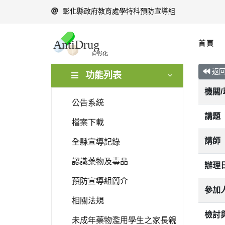
彰化縣政府教育處學特科預防宣導組
首頁
返
功能列表
機關
公告系統
講題
檔案下載
講師
全縣宣導記錄
認識藥物及毒品
辦理
預防宣導組簡介
參加
相關法規
檢討
未成年藥物濫用學生之家長親