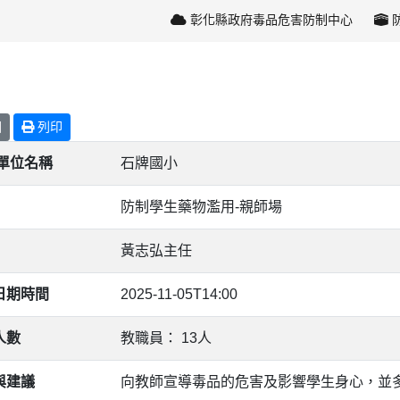
彰化縣政府毒品危害防制中心
回
列印
/單位名稱
石牌國小
防制學生藥物濫用-親師場
黃志弘主任
日期時間
2025-11-05T14:00
人數
教職員： 13人
與建議
向教師宣導毒品的危害及影響學生身心，並