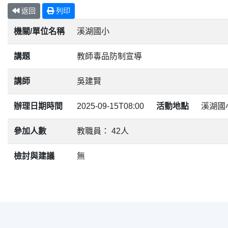
返回
列印
機關/單位名稱
溪湖國小
講題
教師毒品防制宣導
講師
吳建賢
辦理日期時間
2025-09-15T08:00
活動地點
溪湖國
參加人數
教職員： 42人
檢討與建議
無