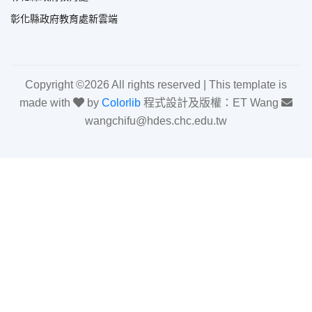
彰化縣政府教育處新雲端
Copyright ©
2026 All rights reserved | This template is
made with
by
Colorlib
程式設計及版權：ET Wang
wangchifu@hdes.chc.edu.tw