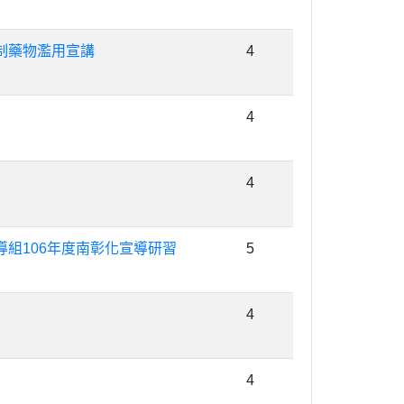
制藥物濫用宣講
4
4
4
組106年度南彰化宣導研習
5
4
4