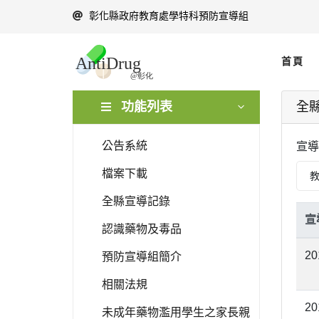
彰化縣政府教育處學特科預防宣導組
首頁
功能列表
全
公告系統
宣導
檔案下載
全縣宣導記錄
宣
認識藥物及毒品
20
預防宣導組簡介
相關法規
20
未成年藥物濫用學生之家長親