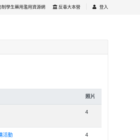
防制學生藥用濫用資源網
反毒大本營
登入
照片
4
講活動
4