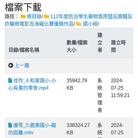
檔案下載
路徑：
根目錄
/
112年度防治學生藥物濫用暨反跟騷反
詐騙微電影及海報比賽優勝作品
/
國小組
/
建
數量/檔案
立
建立時
目錄/檔案名稱
大小
者
間
上一層
佳作_4.和東國小-小
35942.79
系
2024-
心有毒的零食.mp4
KB
統
07-25
管
11:59:21
理
者
優等_5.鹿東國小-礙
338324.27
系
2024-
的距離.m4v
KB
統
07-25