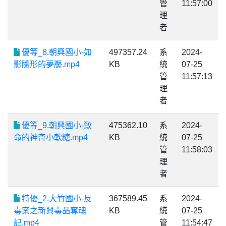
管
11:57:00
理
者
優等_8.朝興國小-如
497357.24
系
2024-
影隨形的夢靨.mp4
KB
統
07-25
管
11:57:13
理
者
優等_9.朝興國小-致
475362.10
系
2024-
命的神奇小軟糖.mp4
KB
統
07-25
管
11:58:03
理
者
特優_2.大竹國小-反
367589.45
系
2024-
毒案之新興毒品奪魂
KB
統
07-25
記.mp4
管
11:54:47