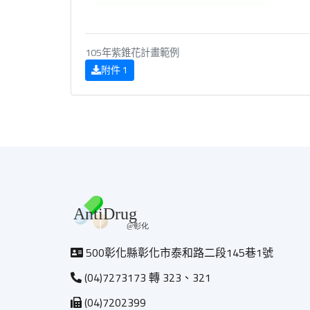
105年紫錐花計畫範例
附件 1
500彰化縣彰化市泰和路二段145巷1號
(04)7273173 轉 323、321
(04)7202399