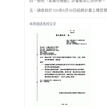
四、檢附「紫錐花運動」計畫範本乙份供參。
五、請各校於105年6月30日前將計畫上傳至
本府函送各校公文