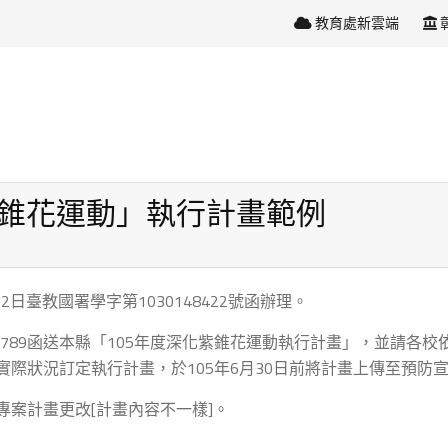
教育處新雲端
紫錐花運動」執行計畫範例
日臺教國署學字第1030148422號函辦理。
0051789函送本縣「105年度深化紫錐花運動執行計畫」，並請
際狀況訂定執行計畫，於105年6月30日前將計畫上傳至預防
案計畫更改[計畫內容不一樣]。