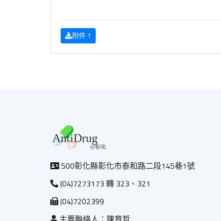
附件 1
500彰化縣彰化市泰和路二段145巷1號
(04)7273173 轉 323、321
(04)7202399
主要聯絡人：陳育哲