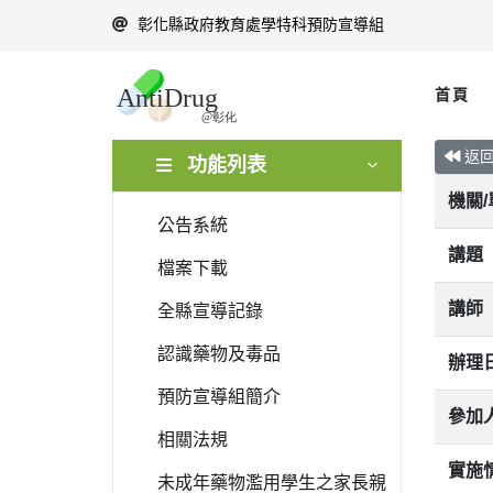
彰化縣政府教育處學特科預防宣導組
首頁
返
功能列表
機關
公告系統
講題
檔案下載
講師
全縣宣導記錄
認識藥物及毒品
辦理
預防宣導組簡介
參加
相關法規
實施
未成年藥物濫用學生之家長親