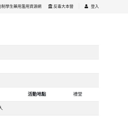
防制學生藥用濫用資源網
反毒大本營
登入
活動地點
禮堂
人