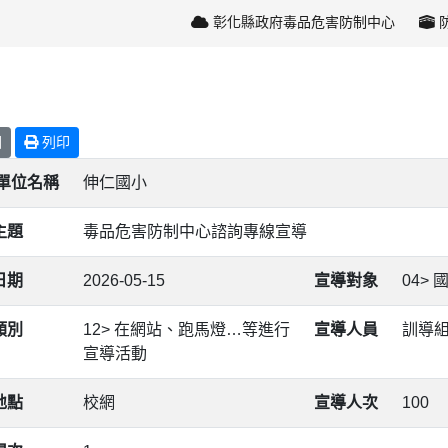
彰化縣政府毒品危害防制中心
回
列印
/單位名稱
伸仁國小
主題
毒品危害防制中心諮詢專線宣導
日期
2026-05-15
宣導對象
04> 
類別
12> 在網站、跑馬燈…等進行
宣導人員
訓導
宣導活動
地點
校網
宣導人次
100