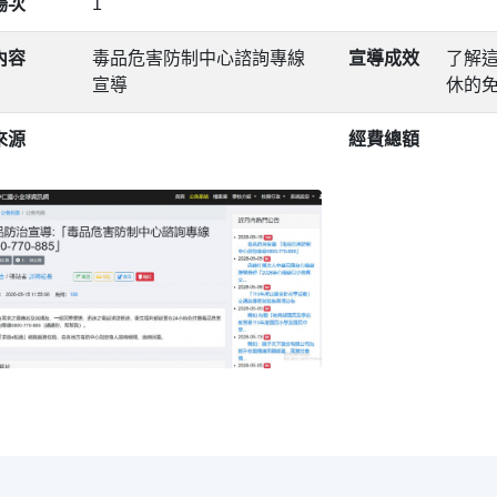
場次
1
內容
毒品危害防制中心諮詢專線
宣導成效
了解這
宣導
休的
來源
經費總額