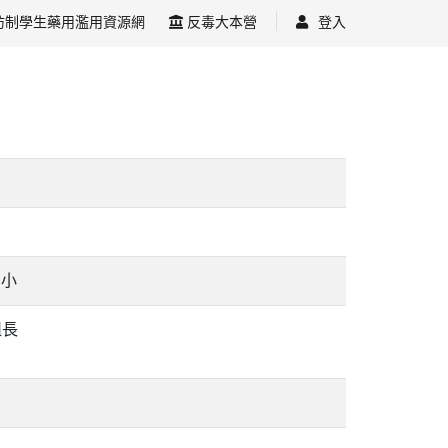
防制學生藥用濫用資源網
反毒大本營
登入
國小
組長