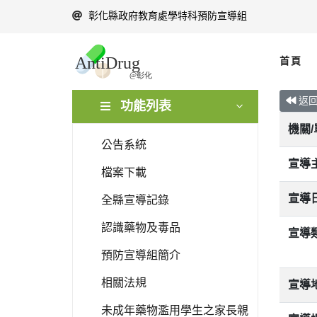
彰化縣政府教育處學特科預防宣導組
首頁
返
功能列表
機關
公告系統
宣導
檔案下載
宣導
全縣宣導記錄
認識藥物及毒品
宣導
預防宣導組簡介
相關法規
宣導
未成年藥物濫用學生之家長親