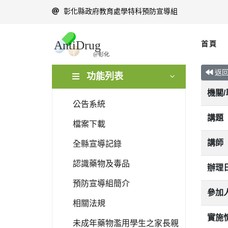
彰化縣政府教育處學特科預防宣導組
首頁
返
功能列表
機關
公告系統
講題
檔案下載
講師
全縣宣導記錄
認識藥物及毒品
辦理
預防宣導組簡介
參加
相關法規
實施
未成年藥物濫用學生之家長親