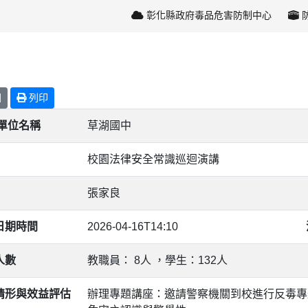
彰化縣政府毒品危害防制中心
回
列印
/單位名稱
草湖國中
校園法律安全常識巡迴演講
張家良
日期時間
2026-04-16T14:10
人數
教職員： 8人 ，學生：132人
情形與效益評估
辦理專題講座：邀請警察機關到校進行反毒專