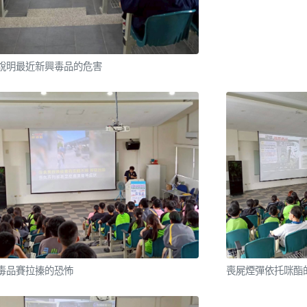
說明最近新興毒品的危害
毒品賽拉搸的恐怖
喪屍煙彈依托咪酯