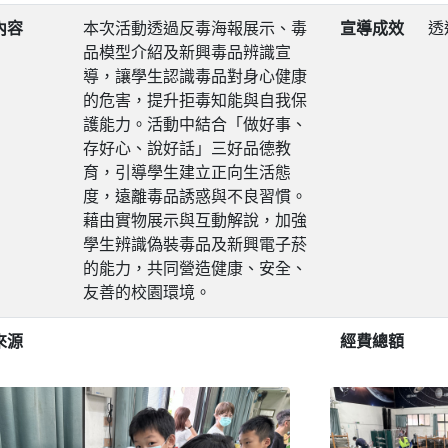
內容
本次活動透過反毒海報展示、毒
宣導成效
透
品模型介紹及新興毒品辨識宣
導，讓學生認識毒品對身心健康
的危害，提升拒毒知能與自我保
護能力。活動中結合「做好事、
存好心、說好話」三好品德教
育，引導學生建立正向生活態
度，遠離毒品誘惑與不良習慣。
藉由實物展示與互動解說，加強
學生辨識偽裝毒品及新興電子菸
的能力，共同營造健康、安全、
友善的校園環境。
來源
經費總額