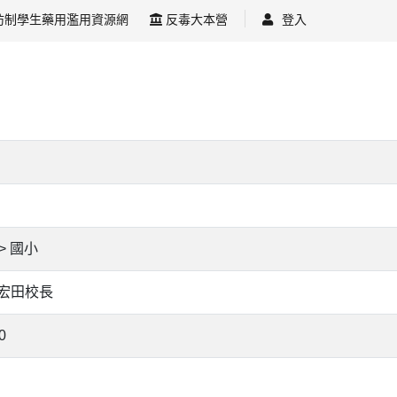
防制學生藥用濫用資源網
反毒大本營
登入
4> 國小
宏田校長
0