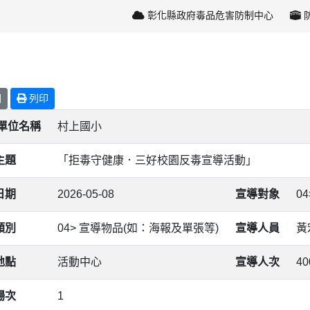
彰化縣政府毒品危害防制中心
回
列印
/單位名稱
村上國小
主題
「拒毒守健康．三好校園反毒宣導活動」
日期
2026-05-08
宣導對象
0
類別
04> 宣導物品(如：海報及單張等)
宣導人員
黃
地點
活動中心
宣導人次
40
場次
1