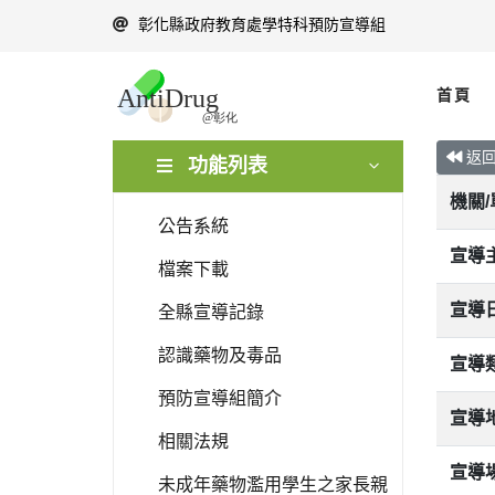
彰化縣政府教育處學特科預防宣導組
首頁
返
功能列表
機關
公告系統
宣導
檔案下載
宣導
全縣宣導記錄
認識藥物及毒品
宣導
預防宣導組簡介
宣導
相關法規
宣導
未成年藥物濫用學生之家長親