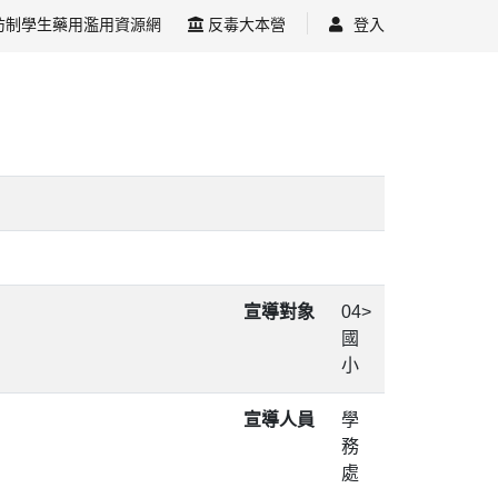
防制學生藥用濫用資源網
反毒大本營
登入
宣導對象
04>
國
小
宣導人員
學
務
處