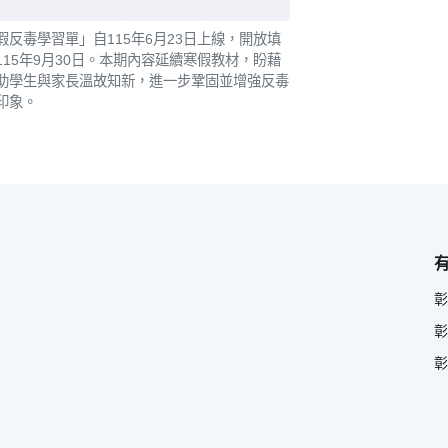
假反毒學習單」自115年6月23日上線，開放填
115年9月30日。本期內容延續寒假教材，盼藉
助學生與家長溫故知新，進一步鞏固並增強反毒
印象。
彰
彰
彰