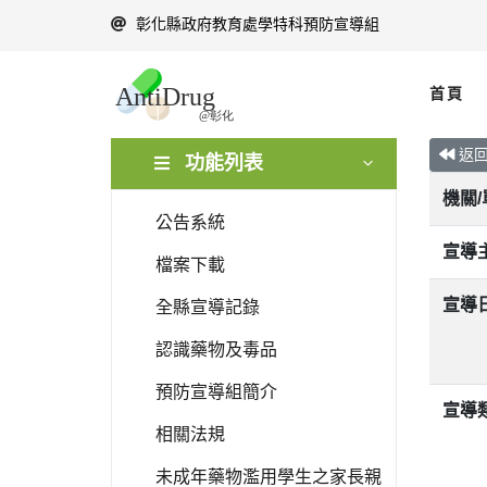
彰化縣政府教育處學特科預防宣導組
首頁
返
功能列表
機關
公告系統
宣導
檔案下載
宣導
全縣宣導記錄
認識藥物及毒品
預防宣導組簡介
宣導
相關法規
未成年藥物濫用學生之家長親