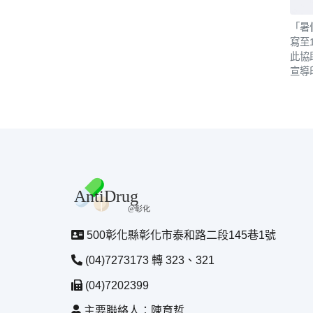
「暑
寫至
此協
宣導
500彰化縣彰化市泰和路二段145巷1號
(04)7273173 轉 323、321
(04)7202399
主要聯絡人：陳育哲