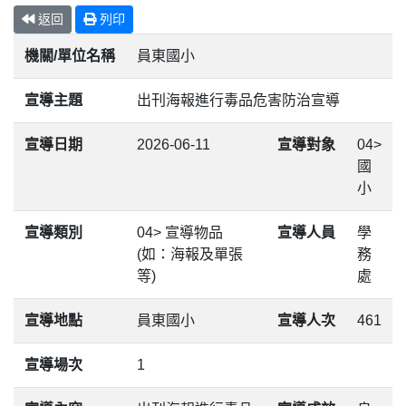
返回
列印
機關/單位名稱
員東國小
宣導主題
出刊海報進行毒品危害防治宣導
宣導日期
2026-06-11
宣導對象
04>
國
小
宣導類別
04> 宣導物品
宣導人員
學
(如：海報及單張
務
等)
處
宣導地點
員東國小
宣導人次
461
宣導場次
1