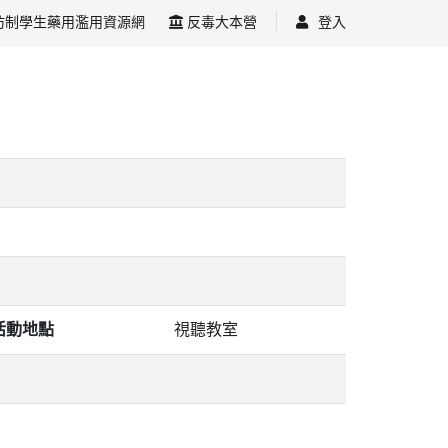
防制學生藥用濫用資源網
反毒大本營
登入
活動地點
視聽教室