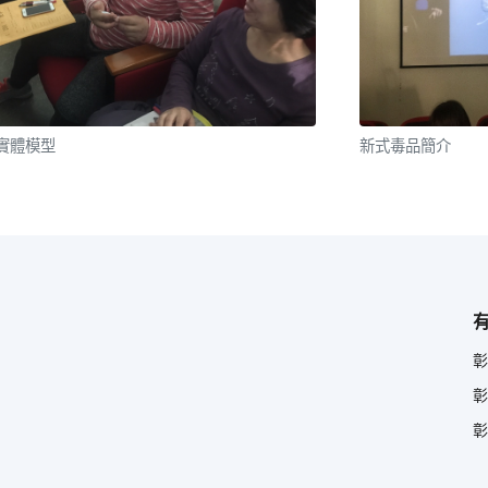
實體模型
新式毒品簡介
彰
彰
彰