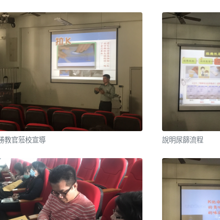
勝教官蒞校宣導
說明尿篩流程