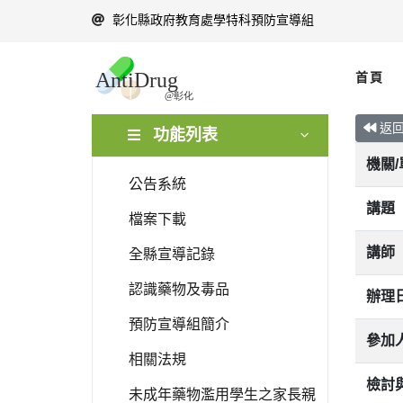
彰化縣政府教育處學特科預防宣導組
首頁
返
功能列表
機關
公告系統
講題
檔案下載
講師
全縣宣導記錄
認識藥物及毒品
辦理
預防宣導組簡介
參加
相關法規
檢討
未成年藥物濫用學生之家長親