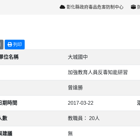
彰化縣政府毒品危害防制中心
回
列印
/單位名稱
大城國中
加強教育人員反毒知能研習
曾達勝
日期時間
2017-03-22
人數
教職員： 20人
與建議
無