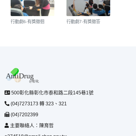
行動劇6-有獎徵徊
行動劇7-有獎徵答
500彰化縣彰化市泰和路二段145巷1號
(04)7273173 轉 323、321
(04)7202399
主要聯絡人：陳育哲