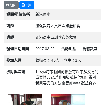
返回
列印
機關/單位名稱
新港國小
講題
加強教育人員反毒知能研習
講師
鹿港高中軍訓教官黃釋賢
辦理日期時間
2017-03-22
活動地點
視聽教室
參加人數
教職員： 45人 ，學生：1人
檢討與建議
1.透過時事新聞的播放可以了解反毒的
重要性\r\n2.若能知道或提供如何辨別
新興毒品的方法會更好\r\n3.獲益良多