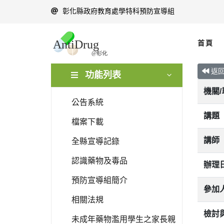
彰化縣政府教育處學特科預防宣導組
首頁
返
功能列表
機關
公告系統
講題
檔案下載
講師
全縣宣導記錄
認識藥物及毒品
辦理
預防宣導組簡介
參加
相關法規
檢討
未成年藥物濫用學生之家長親