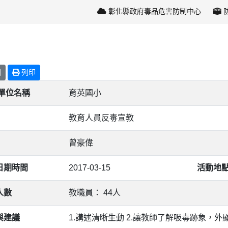
彰化縣政府毒品危害防制中心
回
列印
/單位名稱
育英國小
教育人員反毒宣教
曾豪偉
日期時間
2017-03-15
活動地
人數
教職員： 44人
與建議
1.講述清晰生動 2.讓教師了解吸毒跡象，外顯