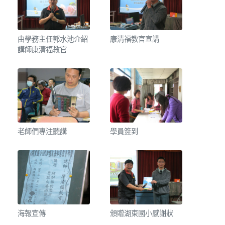
由學務主任郭水池介紹
康清福教官宣講
講師康清福教官
老師們專注聽講
學員簽到
海報宣傳
頒贈湖東國小感謝狀