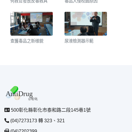
何教官發放反毒教具
毒品入侵校園原因
查獲毒品之新樣貌
尿液檢測器示範
500彰化縣彰化市泰和路二段145巷1號
(04)7273173 轉 323、321
(04)7202399