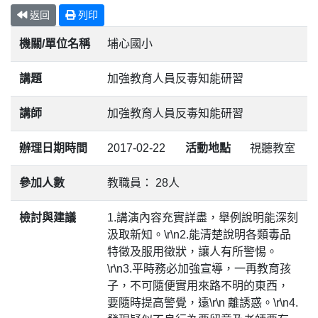
返回
列印
機關/單位名稱
埔心國小
講題
加強教育人員反毒知能研習
講師
加強教育人員反毒知能研習
辦理日期時間
2017-02-22
活動地點
視聽教室
參加人數
教職員： 28人
檢討與建議
1.講演內容充實詳盡，舉例說明能深刻
汲取新知。\r\n2.能清楚說明各類毒品
特徵及服用徵狀，讓人有所警惕。
\r\n3.平時務必加強宣導，一再教育孩
子，不可隨便實用來路不明的東西，
要隨時提高警覺，遠\r\n 離誘惑。\r\n4.