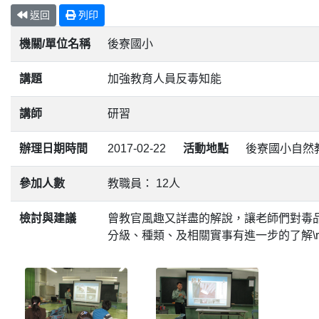
返回
列印
機關/單位名稱
後寮國小
講題
加強教育人員反毒知能
講師
研習
辦理日期時間
2017-02-22
活動地點
後寮國小自然
參加人數
教職員： 12人
檢討與建議
曾教官風趣又詳盡的解說，讓老師們對毒
分級、種類、及相關實事有進一步的了解\r\