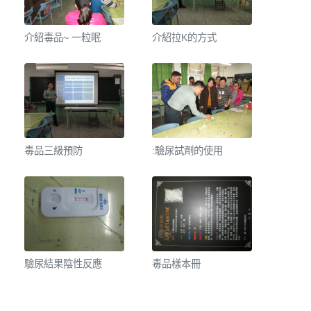
介紹毒品~ 一粒眠
介紹拉K的方式
毒品三級預防
:驗尿試劑的使用
驗尿結果陰性反應
毒品樣本冊