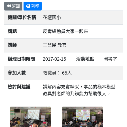
返回
列印
機關/單位名稱
花壇國小
講題
反毒總動員大家一起來
講師
王慧民 教官
辦理日期時間
2017-02-15
活動地點
圖書室
參加人數
教職員： 65人
檢討與建議
講解內容充實精采，毒品的樣本模型
教具對老師的判辨能力幫助很大。