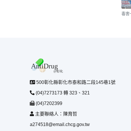
毒害
500彰化縣彰化市泰和路二段145巷1號
(04)7273173 轉 323、321
(04)7202399
主要聯絡人：陳育哲
a274518@email.chcg.gov.tw