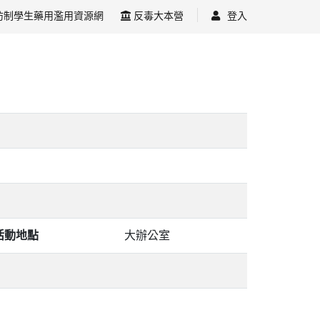
防制學生藥用濫用資源網
反毒大本營
登入
活動地點
大辦公室