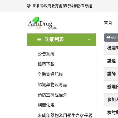
彰化縣政府教育處學特科預防宣導組
首頁
返
功能列表
機關
公告系統
講題
檔案下載
講師
全縣宣導記錄
認識藥物及毒品
辦理
預防宣導組簡介
參加
相關法規
檢討
未成年藥物濫用學生之家長親