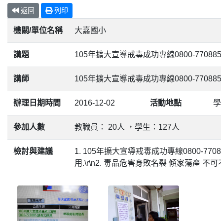
返回
列印
機關/單位名稱
大嘉國小
講題
105年擴大宣導戒毒成功專線0800-77088
講師
105年擴大宣導戒毒成功專線0800-77088
辦理日期時間
2016-12-02
活動地點
學
參加人數
教職員： 20人 ，學生：127人
檢討與建議
1. 105年擴大宣導戒毒成功專線0800-770
用.\r\n2. 毒品危害身敗名裂 傾家蕩產 不可