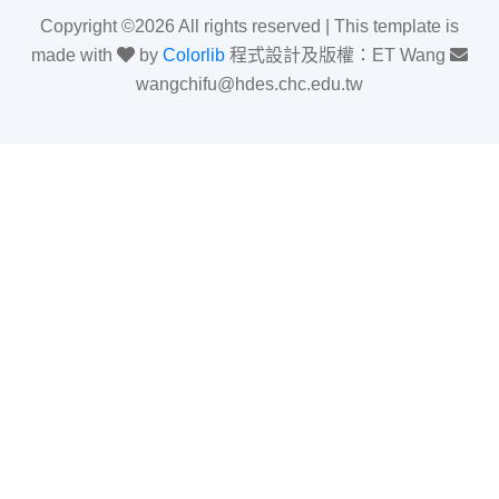
Copyright ©
2026 All rights reserved | This template is
made with
by
Colorlib
程式設計及版權：ET Wang
wangchifu@hdes.chc.edu.tw