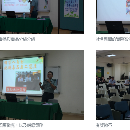
毒品與毒品分級介紹
社會新聞的實際案
觀察徵兆，以及輔導策略
有獎徵答