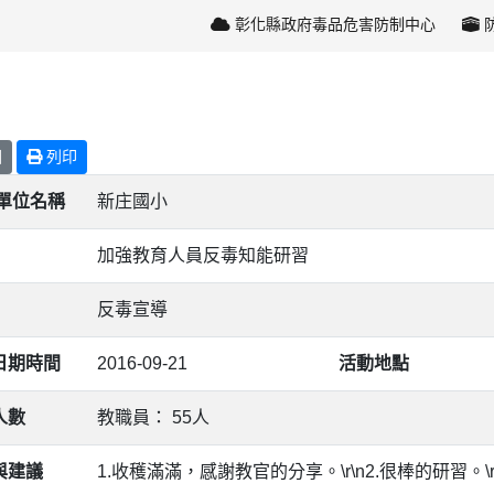
彰化縣政府毒品危害防制中心
回
列印
/單位名稱
新庄國小
加強教育人員反毒知能研習
反毒宣導
日期時間
2016-09-21
活動地點
人數
教職員： 55人
與建議
1.收穫滿滿，感謝教官的分享。\r\n2.很棒的研習。\