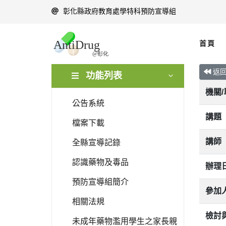
彰化縣政府教育處學特科預防宣導組
首頁
返
功能列表
機關
公告系統
講題
檔案下載
講師
全縣宣導記錄
認識藥物及毒品
辦理
預防宣導組簡介
參加
相關法規
檢討
未成年藥物濫用學生之家長親