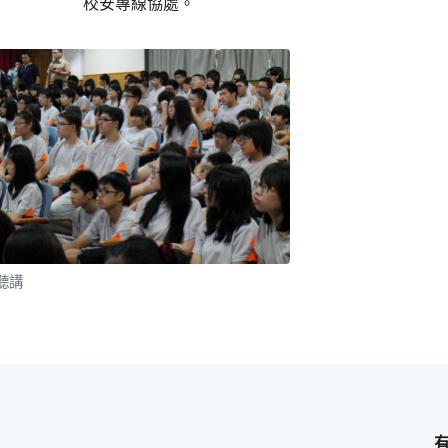
校安專線協處。
聽講