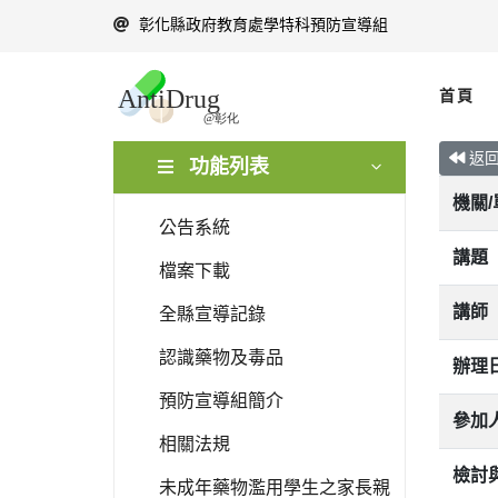
彰化縣政府教育處學特科預防宣導組
首頁
返
功能列表
機關
公告系統
講題
檔案下載
講師
全縣宣導記錄
認識藥物及毒品
辦理
預防宣導組簡介
參加
相關法規
檢討
未成年藥物濫用學生之家長親