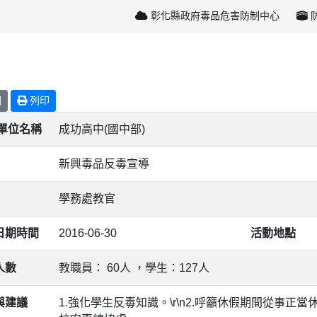
彰化縣政府毒品危害防制中心
回
列印
/單位名稱
成功高中(國中部)
新興毒品反毒宣導
學務處教官
日期時間
2016-06-30
活動地點
人數
教職員： 60人 ，學生：127人
與建議
1.強化學生反毒知識。\r\n2.呼籲休假期間從事正當