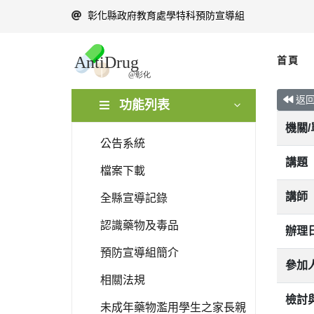
彰化縣政府教育處學特科預防宣導組
首頁
返
功能列表
機關
公告系統
講題
檔案下載
講師
全縣宣導記錄
認識藥物及毒品
辦理
預防宣導組簡介
參加
相關法規
檢討
未成年藥物濫用學生之家長親