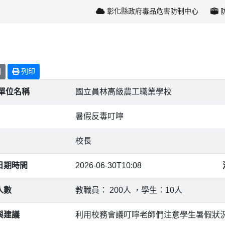
彰化縣政府毒品危害防制中心
回
列印
/單位名稱
國立員林高級農工職業學校
暑假反毒叮嚀
校長
日期時間
2026-06-30T10:08
人數
教職員： 200人 ，學生：10人
與建議
利用校務會議叮嚀老師們注意學生暑假狀