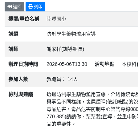
返回
列印
機關/單位名稱
陸豐國小
講題
防制學生藥物濫用宣導
講師
謝家祥(訓導組長)
辦理日期時間
2026-05-06T13:30
活動地點
本校科
參加人數
教職員： 14人
檢討與建議
透過防制學生藥物濫用宣導，介紹傳統毒
興毒品不同樣態，喪屍煙彈(依託咪酯)的
毒品危害，毒品危害防制中心諮詢專線080
770-885(請請你，幫幫我)宣導，並重申
品的重要性。