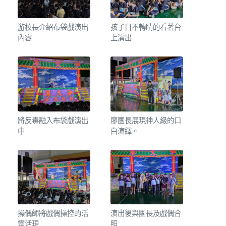
游校長介紹布袋戲演出
孩子目不轉睛的看著台
內容
上演出
將反毒融入布袋戲演出
廖團長展現神人級的口
中
白演繹。
操偶師將戲偶操控的活
演出後與團長及戲偶合
靈活現
照