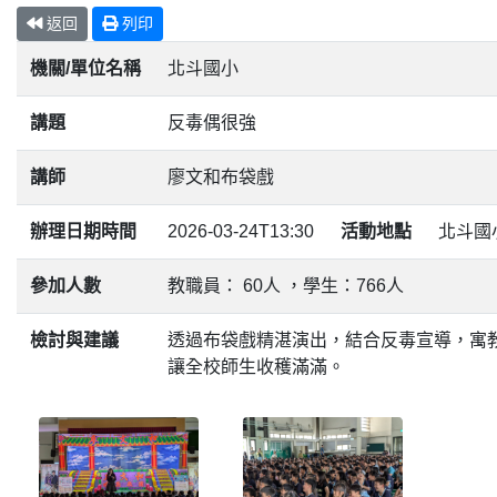
返回
列印
機關/單位名稱
北斗國小
講題
反毒偶很強
講師
廖文和布袋戲
辦理日期時間
2026-03-24T13:30
活動地點
北斗國
參加人數
教職員： 60人 ，學生：766人
檢討與建議
透過布袋戲精湛演出，結合反毒宣導，寓
讓全校師生收穫滿滿。