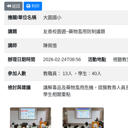
返回
列印
機關/單位名稱
大園國小
講題
友善校園週~藥物濫用防制議題
講師
陳佩憶
辦理日期時間
2026-02-24T08:56
活動地點
視聽教
參加人數
教職員： 13人 ，學生：40人
檢討與建議
講解毒品及藥物濫用危機，提醒教育人員
學生相關重點