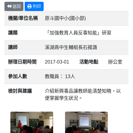
返回
列印
機關/單位名稱
原斗國中小(國小部)
講題
「加強教育人員反毒知能」研習
講師
溪湖高中生輔組長石揚潞
辦理日期時間
2017-03-01
活動地點
辦公室
參加人數
教職員： 13人
檢討與建議
介紹新興毒品讓教師能清楚知曉，以
便掌握學生狀況。