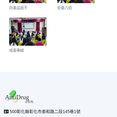
向毒品說不
拒毒八招
戒毒專線
500彰化縣彰化市泰和路二段145巷1號