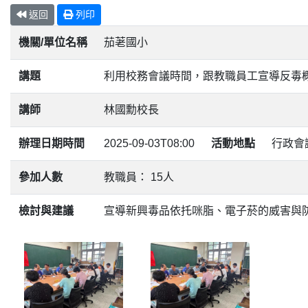
返回
列印
機關/單位名稱
茄荖國小
講題
利用校務會議時間，跟教職員工宣導反毒
講師
林國勳校長
辦理日期時間
2025-09-03T08:00
活動地點
行政會
參加人數
教職員： 15人
檢討與建議
宣導新興毒品依托咪脂、電子菸的威害與