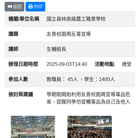
返回
列印
機關/單位名稱
國立員林高級農工職業學校
講題
友善校園周反毒宣導
講師
生輔組長
辦理日期時間
2025-09-03T14:40
活動地點
禮堂
參加人數
教職員： 45人 ，學生：1400人
檢討與建議
學期剛開始利用友善校園周宣導毒品危
害，提醒同學勿冒觸毒品為自己及他人