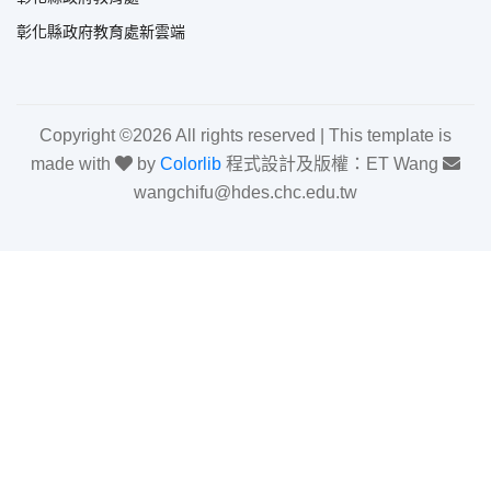
彰化縣政府教育處新雲端
Copyright ©
2026 All rights reserved | This template is
made with
by
Colorlib
程式設計及版權：ET Wang
wangchifu@hdes.chc.edu.tw