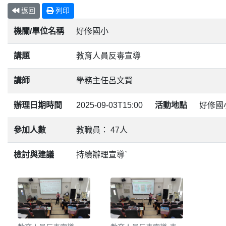
返回
列印
機關/單位名稱
好修國小
講題
教育人員反毒宣導
講師
學務主任呂文賢
辦理日期時間
2025-09-03T15:00
活動地點
好修國
參加人數
教職員： 47人
檢討與建議
持續辦理宣導`