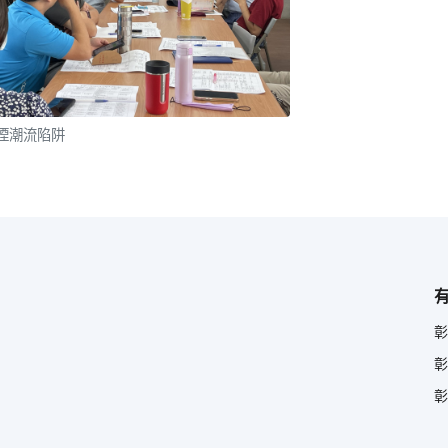
煙潮流陷阱
彰
彰
彰