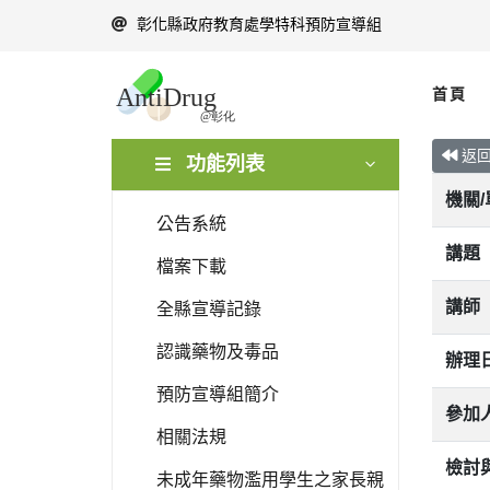
彰化縣政府教育處學特科預防宣導組
首頁
返
功能列表
機關
公告系統
講題
檔案下載
講師
全縣宣導記錄
認識藥物及毒品
辦理
預防宣導組簡介
參加
相關法規
檢討
未成年藥物濫用學生之家長親