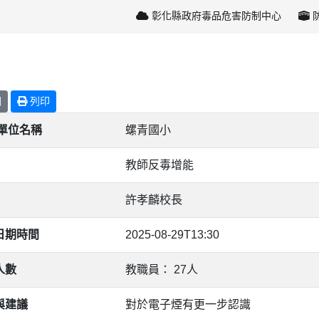
彰化縣政府毒品危害防制中心
回
列印
/單位名稱
螺青國小
教師反毒增能
許孝麟校長
日期時間
2025-08-29T13:30
人數
教職員： 27人
與建議
對於電子煙有更一步認識