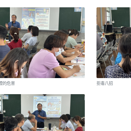
煙的危害
拒毒八招