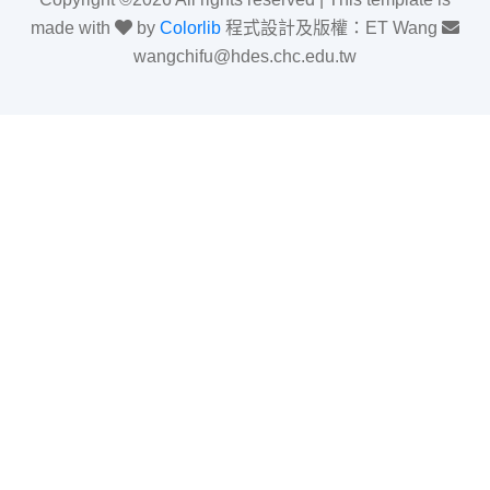
made with
by
Colorlib
程式設計及版權：ET Wang
wangchifu@hdes.chc.edu.tw