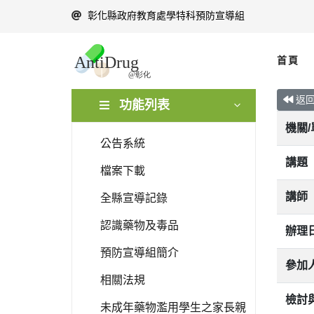
彰化縣政府教育處學特科預防宣導組
首頁
返
功能列表
機關
公告系統
講題
檔案下載
講師
全縣宣導記錄
認識藥物及毒品
辦理
預防宣導組簡介
參加
相關法規
檢討
未成年藥物濫用學生之家長親