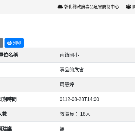
彰化縣政府毒品危害防制中心
回
列印
/單位名稱
南鎮國小
毒品的危害
周慧婷
日期時間
0112-08-28T14:00
人數
教職員： 18人
與建議
無