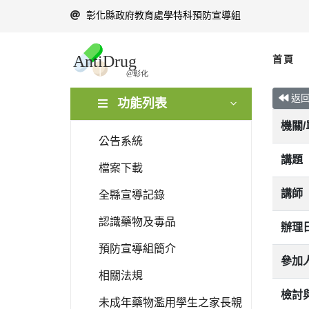
彰化縣政府教育處學特科預防宣導組
首頁
返
功能列表
機關
公告系統
講題
檔案下載
講師
全縣宣導記錄
認識藥物及毒品
辦理
預防宣導組簡介
參加
相關法規
檢討
未成年藥物濫用學生之家長親