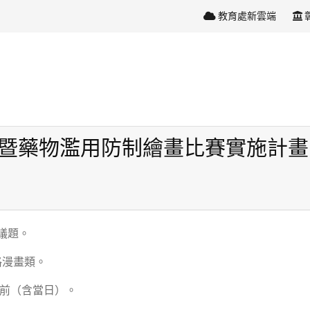
教育處新雲端
害暨藥物濫用防制繪畫比賽實施計
議題。
格漫畫類。
5日前（含當日）。