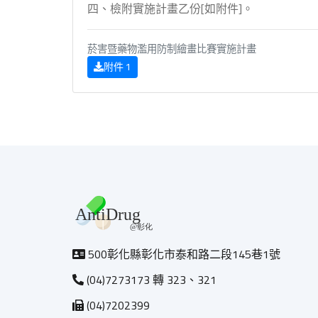
四、檢附實施計畫乙份[如附件]。
菸害暨藥物濫用防制繪畫比賽實施計畫
附件 1
500彰化縣彰化市泰和路二段145巷1號
(04)7273173 轉 323、321
(04)7202399