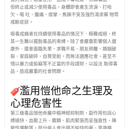
但終止或減少使用毒品，身體即會產生流淚、打哈
欠、嘔 吐、腹痛、痙攣、焦躁不安及強烈渴求藥 物等
戒斷症狀。
吸毒成癮者在持續使用毒品的情況下．極難戒絕，終
其一生難以擺脫毒品的束縛。除了會嚴重影響個人健
康外．還會面臨失業、求職不易、朋友疏離、婚姻破
裂、家庭破碎、自尊受創，而無法適應社會，甚至不
惜以暴力或偷竊等不正當的手段謀財，以設法 取得毒
品，造成嚴重的社會問題。
濫用愷他命之生理及
心理危害性
第三級毒品愷他命屬中樞神經抑制劑，副作用包括心
搏過快、血壓上升、震顫、肌肉緊張而呈強直性、陣
攣性運動等，部分病人會出現不愉快的夢、意識模