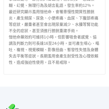
糊、幻覺、無理行為及胡言亂語，發生率約12％。
最近研究顯示濫用愷他命，會罹患慢性間質性膀胱
炎，產生頻尿、尿急、小便疼痛、血尿、下腹部疼痛
等症狀，嚴重者甚至會出現尿量減少、水腫等腎功能
不全的症狀，甚至須進行膀胱重建手術。
愷他命藥效約可維持1小時，但影響吸食者感覺、協
調及判斷力則可長達16至24小時，並可產生噁心、嘔
吐、複視、視覺模糊、影像扭曲、暫發性失憶及身體
失去平衡等症狀，長期濫用會產生耐受性及心理依賴
性，造成強迫性使用，且不易戒除。