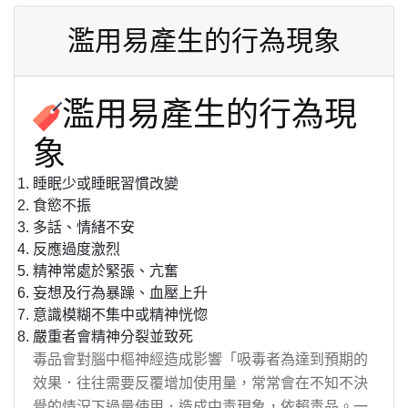
濫用易產生的行為現象
濫用易產生的行為現
象
睡眠少或睡眠習慣改變
食慾不振
多話、情緒不安
反應過度激烈
精神常處於緊張、亢奮
妄想及行為暴躁、血壓上升
意識模糊不集中或精神恍惚
嚴重者會精神分裂並致死
毒品會對腦中樞神經造成影響「吸毒者為達到預期的
效果．往往需要反覆增加使用量，常常會在不知不決
覺的情況下過量使用．造成中毒現象，依賴毒品。一