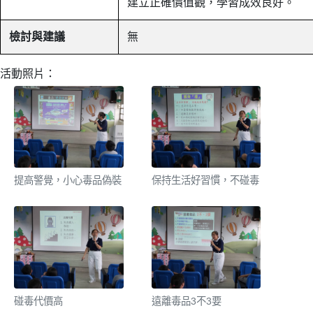
建立正確價值觀，學習成效良好。
檢討與建議
無
活動照片：
提高警覺，小心毒品偽裝
保持生活好習慣，不碰毒
碰毒代價高
遠離毒品3不3要