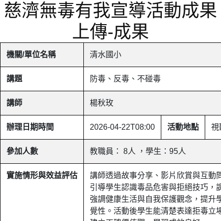
慈濟無毒有我宣導活動成果
上傳-成果
機關/單位名稱
清水國小
講題
防毒、反毒、不碰毒
講師
楊秋玫
辦理日期時間
2026-04-22T08:00
活動地點
視
參加人數
教職員： 8人 ，學生：95人
實施情形與效益評估
講師透過故事分享、影片欣賞與互動
引導學生認識毒品危害與拒絕技巧，
強調健康生活與自我保護觀念，提升
覺性。活動後學生能清楚表達拒毒立