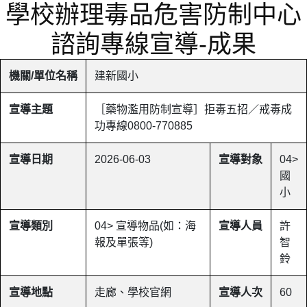
學校辦理毒品危害防制中心
諮詢專線宣導-成果
機關/單位名稱
建新國小
宣導主題
［藥物濫用防制宣導］拒毒五招／戒毒成
功專線0800-770885
宣導日期
2026-06-03
宣導對象
04>
國
小
宣導類別
04> 宣導物品(如：海
宣導人員
許
報及單張等)
智
鈴
宣導地點
走廊、學校官網
宣導人次
60