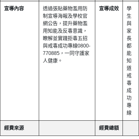
宣導內容
透過張貼藥物濫用防
宣導成效
學
制宣導海報及學校官
生
網公告，提升藥物濫
與
用知能及反毒意識，
家
瞭解並實踐拒毒五招
長
與戒毒成功專線0800-
都
770885，一同守護家
能
人健康。
知
道
戒
毒
成
功
專
線
經費來源
經費總額