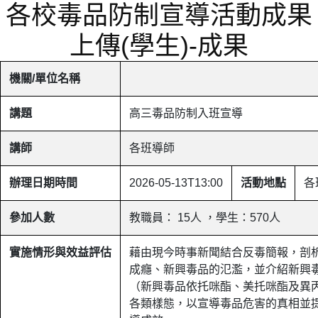
各校毒品防制宣導活動成果
上傳(學生)-成果
機關/單位名稱
講題
高三毒品防制入班宣導
講師
各班導師
辦理日期時間
2026-05-13T13:00
活動地點
各
參加人數
教職員： 15人 ，學生：570人
實施情形與效益評估
藉由現今時事新聞結合反毒簡報，剖
成癮、新興毒品的氾濫，並介紹新興
（新興毒品依托咪酯、美托咪酯及異丙
各類樣態，以宣導毒品危害的真相並