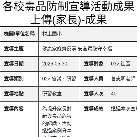
各校毒品防制宣導活動成果
上傳(家長)-成果
機關/單位名稱
村上國小
宣導主題
健康家庭齊反毒 安全駕駛守幸福
宣導日期
2026-05-30
宣導對象
03> 社區
宣導類別
02> 會議、研習
宣導人員
曾志明老師
宣導地點
研習教室
宣導人次
40
宣導內容
為提升家長對
宣導成效
透過本次宣
新興毒品危害
的認識，活動
透過案例分享